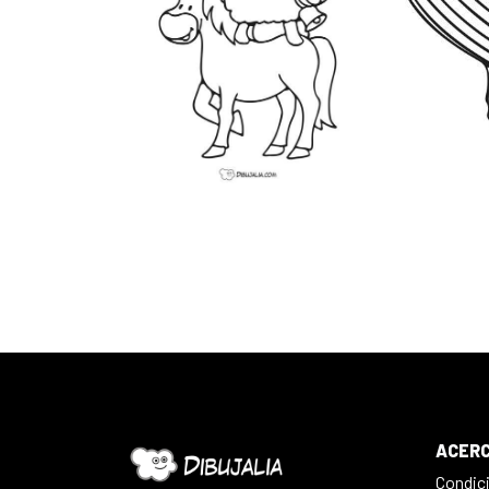
ACERC
Condic