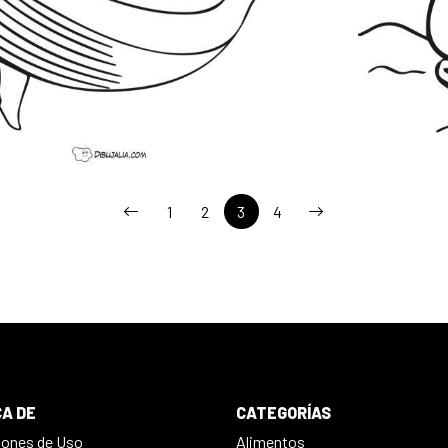
1
2
3
4
A DE
CATEGORÍAS
iones de Uso
Alimentos