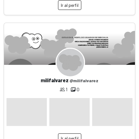
Ir al perfil
milifalvarez
@milifalvarez
1
0
Ir al perfil