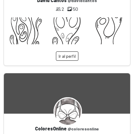
David Cantos
@davidcantos
2
50
Ir al perfil
ColoresOnline
@coloresonline