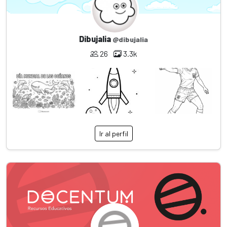
Dibujalia
@dibujalia
26
3.3k
Ir al perfil