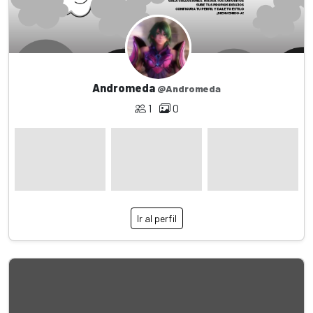
Andromeda
@Andromeda
1
0
Ir al perfil