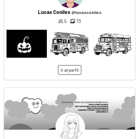
Lucas Coniles
@lucasconiles
5
73
Ir al perfil