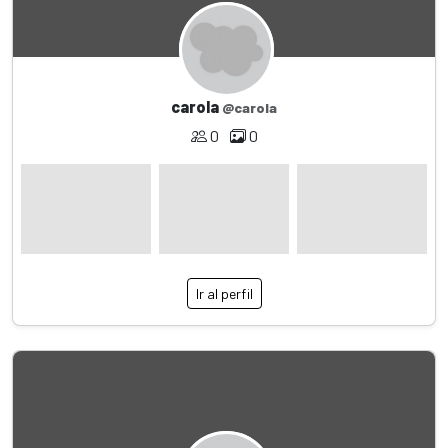
carola
@carola
0
0
Ir al perfil