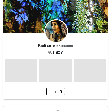
KioEsme
@KioEsme
1
0
Ir al perfil