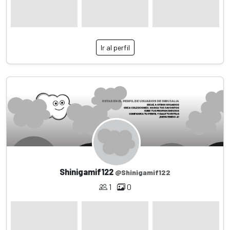
Ir al perfil
Shinigamif122
@Shinigamif122
1
0