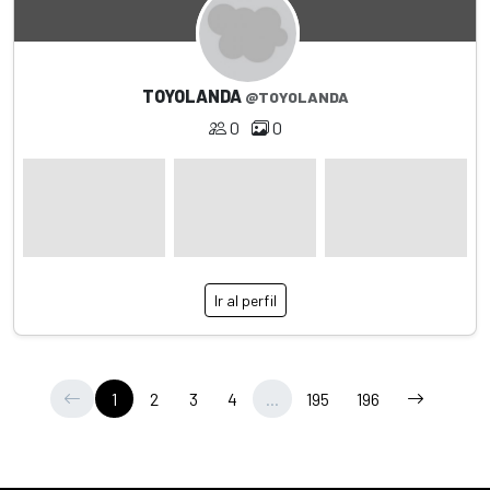
TOYOLANDA
@TOYOLANDA
0
0
Ir al perfil
1
2
3
4
...
195
196