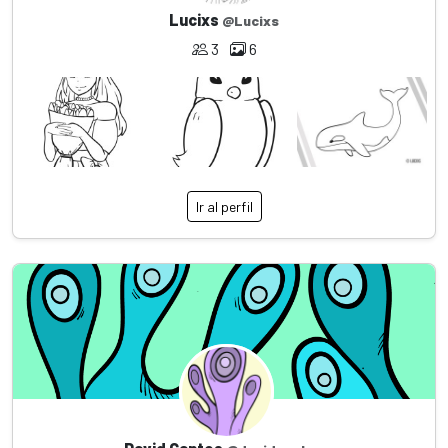
Lucixs
@Lucixs
3
6
Ir al perfil