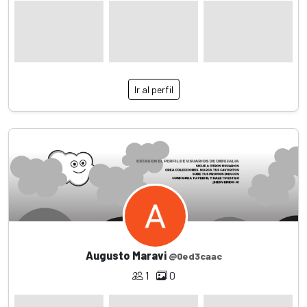
Ir al perfil
Augusto Maravi
@0ed3caac
1
0