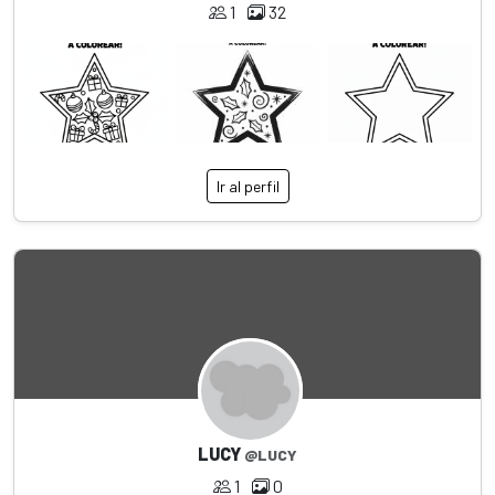
1
32
Ir al perfil
LUCY
@LUCY
1
0