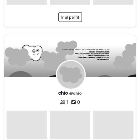
Ir al perfil
chio
@chio
1
0