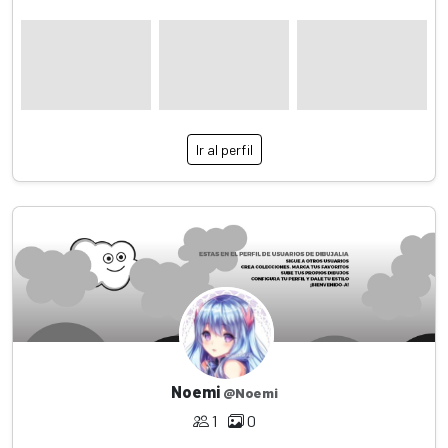
Ir al perfil
Noemi
@Noemi
1
0