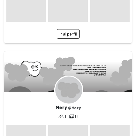
Ir al perfil
Mery
@Mery
1
0