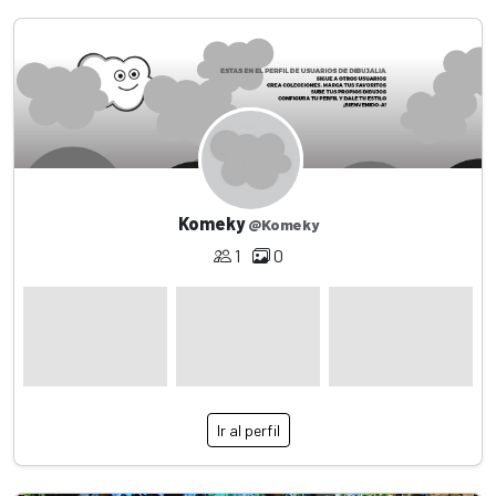
Komeky
@Komeky
1
0
Ir al perfil