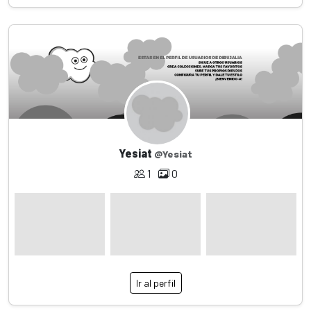
Yesiat
@Yesiat
1
0
Ir al perfil