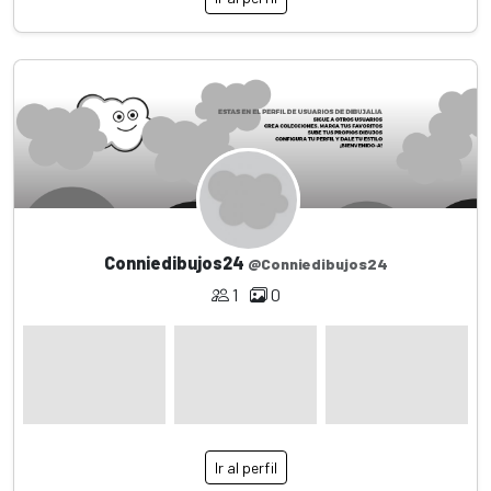
Conniedibujos24
@Conniedibujos24
1
0
Ir al perfil