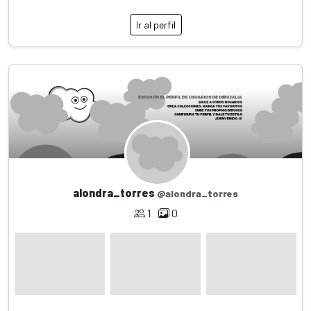
Ir al perfil
alondra_torres
@alondra_torres
1
0