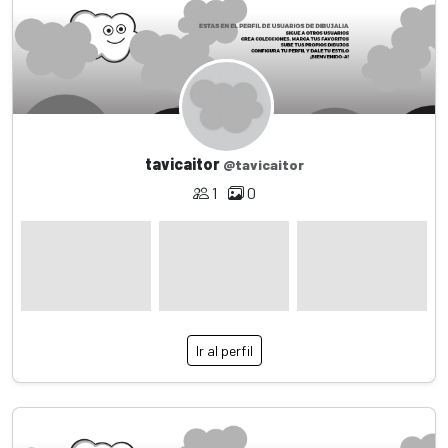
tavicaitor
@tavicaitor
1
0
Ir al perfil