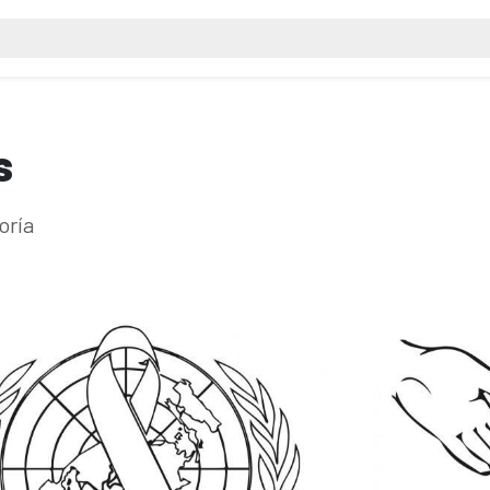
s
oría