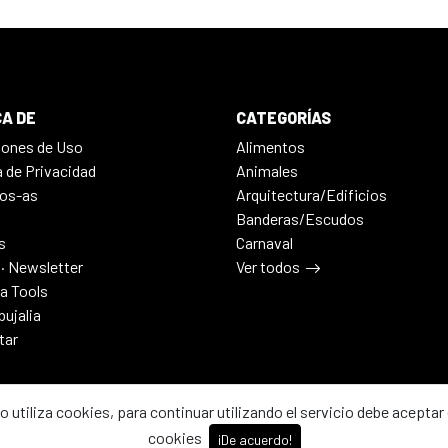
A DE
CATEGORÍAS
iones de Uso
Alimentos
a de Privacidad
Animales
os-as
Arquitectura/Edificios
Banderas/Escudos
s
Carnaval
 · Newsletter
Ver todos
ia Tools
bujalia
tar
io utiliza cookies, para continuar utilizando el servicio debe aceptar 
cookies
¡De acuerdo!