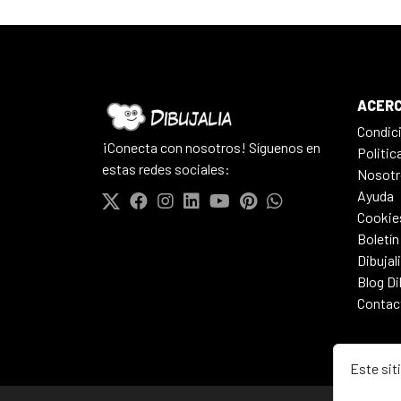
ACERC
Condic
¡Conecta con nosotros! Síguenos en
Politic
estas redes sociales:
Nosotr
Ayuda
Cookie
Boletín
Dibujal
Blog Di
Contac
Este sit