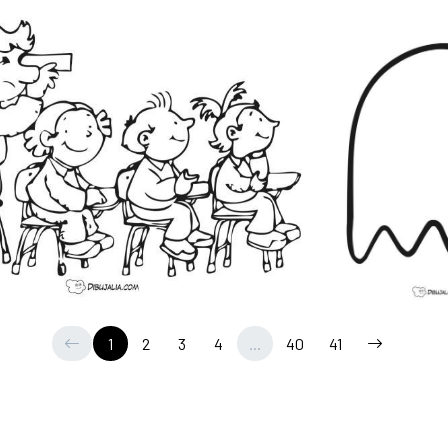
1
2
3
4
...
40
41