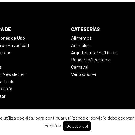
A DE
CATEGORÍAS
iones de Uso
Alimentos
a de Privacidad
Animales
os-as
Arquitectura/Edificios
Banderas/Escudos
s
Carnaval
 · Newsletter
Ver todos
ia Tools
bujalia
tar
io utiliza cookies, para continuar utilizando el servicio debe aceptar 
cookies
¡De acuerdo!
2026 - Dibujalia ha sido ⚙️ con ♥️ en ABC · Castilla-La Mancha · Esp