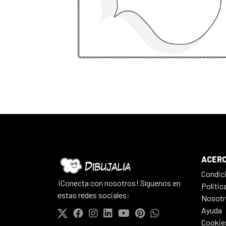
ACERC
Condic
¡Conecta con nosotros! Síguenos en
Politic
estas redes sociales:
Nosotr
Ayuda
Cookie