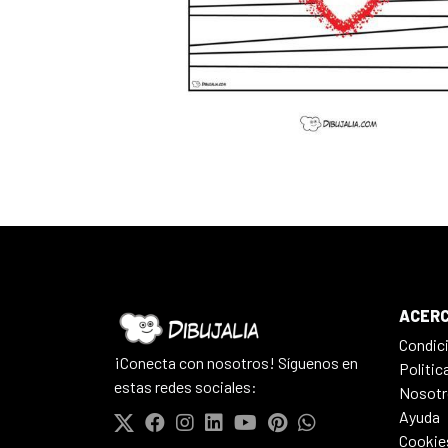
ACERC
Condic
¡Conecta con nosotros! Síguenos en
Politic
estas redes sociales:
Nosotr
Ayuda
Cookie