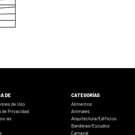
A DE
CATEGORÍAS
iones de Uso
Alimentos
a de Privacidad
Animales
os-as
Arquitectura/Edificios
Banderas/Escudos
s
Carnaval