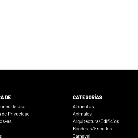
A DE
CATEGORÍAS
iones de Uso
Alimentos
a de Privacidad
Animales
os-as
Arquitectura/Edificios
Banderas/Escudos
s
Carnaval