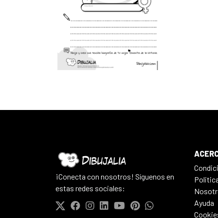
ACERC
Condic
¡Conecta con nosotros! Síguenos en
Politic
estas redes sociales:
Nosotr
Ayuda
Cookie