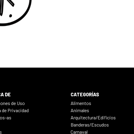
A DE
CATEGORÍAS
iones de Uso
Alimentos
a de Privacidad
Animales
os-as
Arquitectura/Edificios
Banderas/Escudos
s
Carnaval