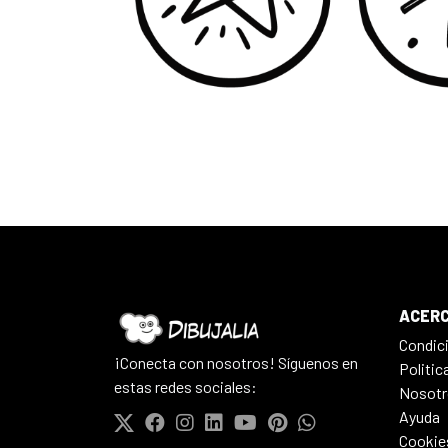
ACERC
Condic
¡Conecta con nosotros! Síguenos en
Politic
estas redes sociales:
Nosotr
Ayuda
Cookie