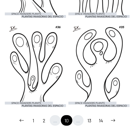
1
2
...
10
...
13
14