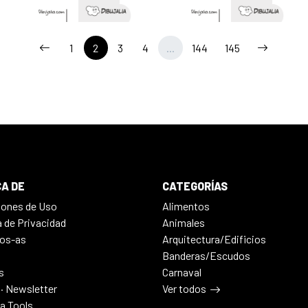
1
2
3
4
...
144
145
A DE
CATEGORÍAS
iones de Uso
Alimentos
a de Privacidad
Animales
os-as
Arquitectura/Edificios
Banderas/Escudos
s
Carnaval
 · Newsletter
Ver todos
ia Tools