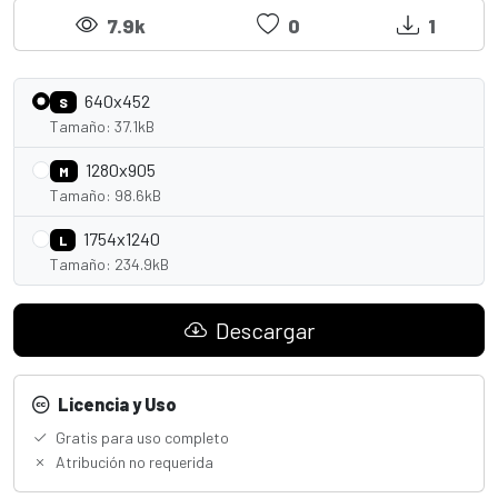
7.9k
0
1
640x452
S
Tamaño: 37.1kB
1280x905
M
Tamaño: 98.6kB
1754x1240
L
Tamaño: 234.9kB
Descargar
Licencia y Uso
Gratis para uso completo
Atribución no requerida