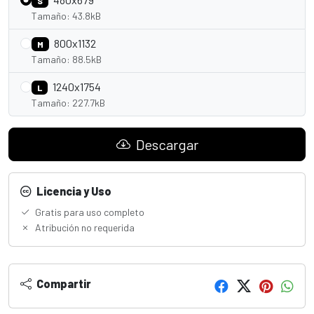
S
Tamaño: 43.8kB
800x1132
M
Tamaño: 88.5kB
1240x1754
L
Tamaño: 227.7kB
Descargar
Licencia y Uso
Gratis para uso completo
Atribución no requerida
Compartir