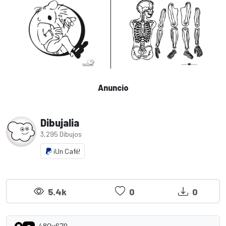
Anuncio
Dibujalia
3,295 Dibujos
¡Un Café!
5.4k
0
0
480x679