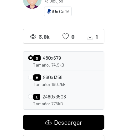
73 Dibujos
¡Un Café!
3.8k
0
1
480x679
S
Tamaño: 74.9kB
960x1358
M
Tamaño: 190.7kB
2480x3508
L
Tamaño: 776kB
Descargar