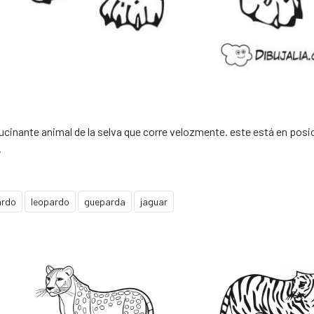
lucinante animal de la selva que corre velozmente. este está en posi
.
ardo
leopardo
gueparda
jaguar