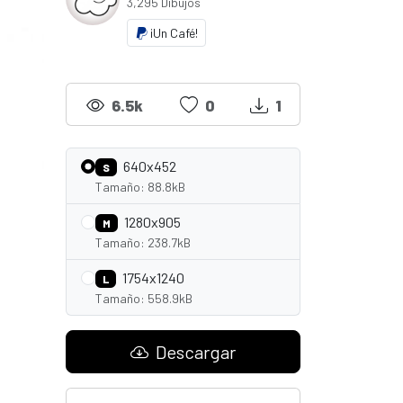
3,295 Dibujos
¡Un Café!
6.5k
0
1
640x452
S
Tamaño: 88.8kB
1280x905
M
Tamaño: 238.7kB
1754x1240
L
Tamaño: 558.9kB
Descargar