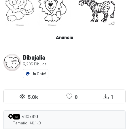
Anuncio
Dibujalia
3,295 Dibujos
¡Un Café!
5.0k
0
1
480x610
S
Tamaño: 46.1kB