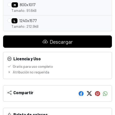
800x1017
M
Tamaño: 91.6kB
1240x1577
L
Tamaño: 212.9kB
Descargar
Licencia y Uso
Gratis para uso completo
Atribución no requerida
Compartir
Paleta de colores