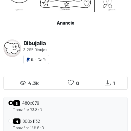
Anuncio
Dibujalia
3,295 Dibujos
¡Un Café!
4.3k
0
1
480x679
S
Tamaño: 73.8kB
800x1132
M
Tamaño: 146.6kB