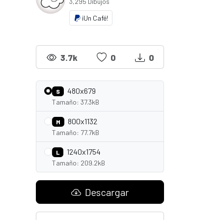
3,295 Dibujos
¡Un Café!
3.7k
0
0
480x679
S
Tamaño: 37.3kB
800x1132
M
Tamaño: 77.7kB
1240x1754
L
Tamaño: 209.2kB
Descargar