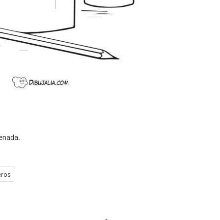
denada.
eros