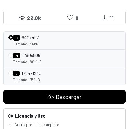
22.0k
0
11
640x452
S
Tamaño: 34kB
1280x905
M
Tamaño: 89.4kB
1754x1240
L
Tamaño: 154kB
Descargar
Licencia y Uso
Gratis para uso completo