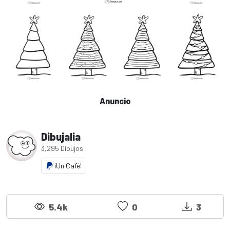
Anuncio
Dibujalia
3,295 Dibujos
¡Un Café!
5.4k
0
3