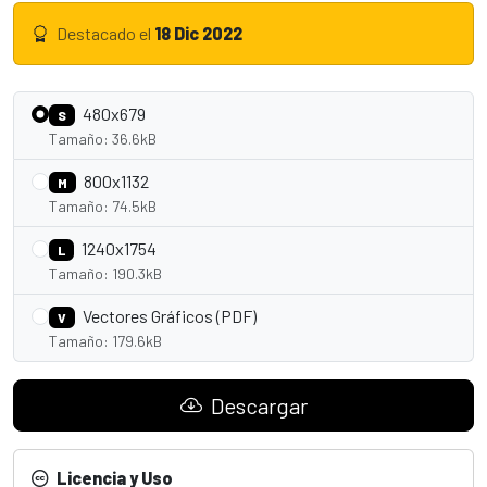
Destacado el
18 Dic 2022
480x679
S
Tamaño: 36.6kB
800x1132
M
Tamaño: 74.5kB
1240x1754
L
Tamaño: 190.3kB
Vectores Gráficos (PDF)
V
Tamaño: 179.6kB
Descargar
Licencia y Uso