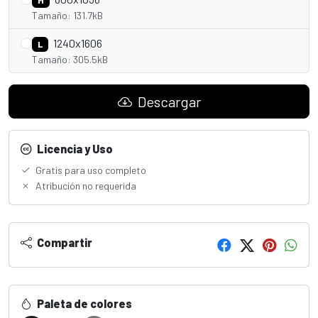
M
Tamaño: 131.7kB
1240x1606
L
Tamaño: 305.5kB
Descargar
Licencia y Uso
Gratis para uso completo
Atribución no requerida
Compartir
Paleta de colores