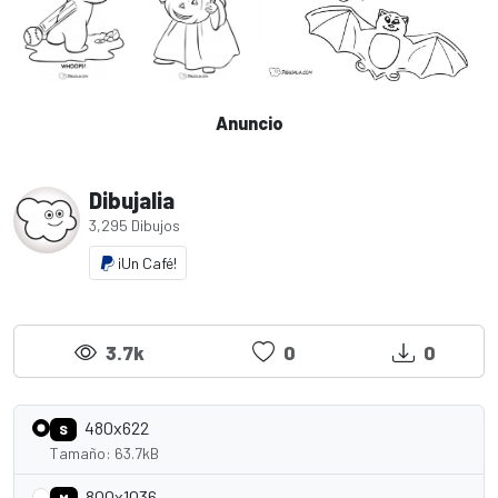
Anuncio
Dibujalia
3,295 Dibujos
¡Un Café!
3.7k
0
0
480x622
S
Tamaño: 63.7kB
800x1036