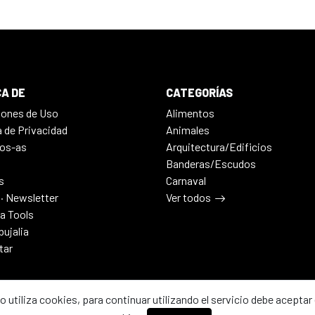
A DE
CATEGORÍAS
iones de Uso
Alimentos
a de Privacidad
Animales
os-as
Arquitectura/Edificios
Banderas/Escudos
s
Carnaval
 · Newsletter
Ver todos
ia Tools
bujalia
tar
io utiliza cookies, para continuar utilizando el servicio debe aceptar 