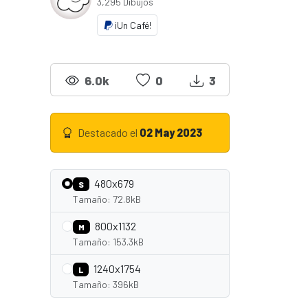
3,295 Dibujos
¡Un Café!
6.0k
0
3
Destacado el
02 May 2023
480x679
S
Tamaño: 72.8kB
800x1132
M
Tamaño: 153.3kB
1240x1754
L
Tamaño: 396kB