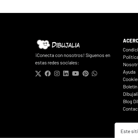
ACERC
Condic
¡Conecta con nosotros! Síguenos en
Politic
estas redes sociales:
Nosotr
Ayuda
Cookie
Boletín
Dibujal
Blog Di
Contac
Este sit