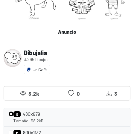
Anuncio
Dibujalia
3,295 Dibujos
¡Un Café!
3.2k
0
3
480x679
S
Tamaño: 58.2kB
800x1132
M