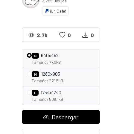
3,295 Dibujos
¡Un Café!
2.7k
0
0
640x452
S
Tamaño: 77.9kB
1280x905
M
Tamaño: 221.5kB
1754x1240
L
Tamaño: 506.1kB
Descargar