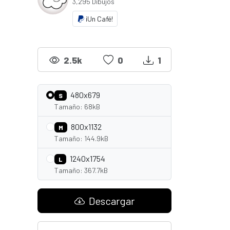
3,295 Dibujos
¡Un Café!
2.5k
0
1
480x679
S
Tamaño: 68kB
800x1132
M
Tamaño: 144.9kB
1240x1754
L
Tamaño: 367.7kB
Descargar