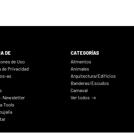
A DE
CATEGORÍAS
iones de Uso
Alimentos
a de Privacidad
Animales
os-as
Arquitectura/Edificios
Banderas/Escudos
s
Carnaval
 · Newsletter
Ver todos
ia Tools
bujalia
tar