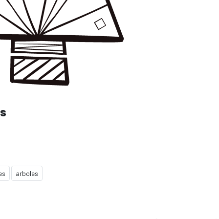
os
es
arboles