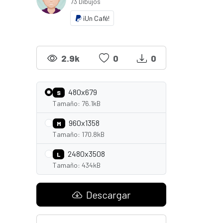
73 Dibujos
¡Un Café!
2.9k
0
0
480x679
S
Tamaño: 76.1kB
960x1358
M
Tamaño: 170.8kB
2480x3508
L
Tamaño: 434kB
Descargar