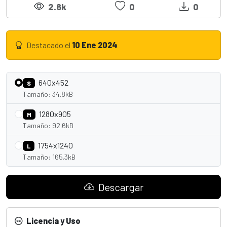
2.6k
0
0
Destacado el
10 Ene 2024
640x452
S
Tamaño: 34.8kB
1280x905
M
Tamaño: 92.6kB
1754x1240
L
Tamaño: 165.3kB
Descargar
Licencia y Uso