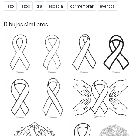
lazo
lazos
dia
especial
conmemorar
eventos
Dibujos similares