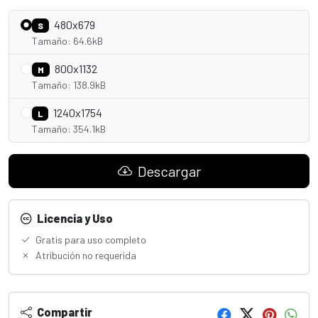
480x679
S
Tamaño: 64.6kB
800x1132
M
Tamaño: 138.9kB
1240x1754
L
Tamaño: 354.1kB
Descargar
Licencia y Uso
Gratis para uso completo
Atribución no requerida
Compartir