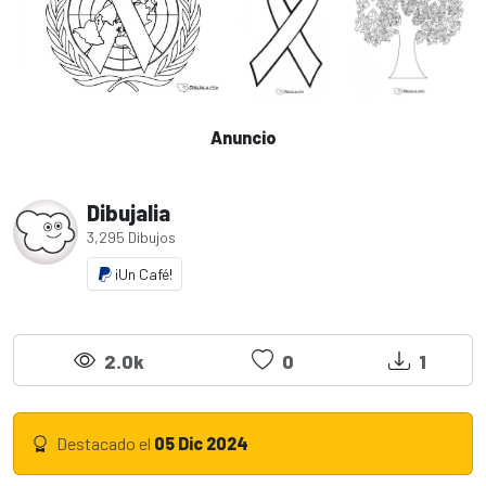
Anuncio
Dibujalia
3,295 Dibujos
¡Un Café!
2.0k
0
1
Destacado el
05 Dic 2024