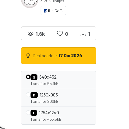
3,295 Dibujos
¡Un Café!
1.6k
0
1
Destacado el
17 Dic 2024
640x452
S
Tamaño: 65.1kB
1280x905
M
Tamaño: 200kB
1754x1240
L
Tamaño: 463.5kB