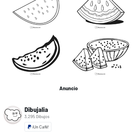
Anuncio
Dibujalia
3,295 Dibujos
¡Un Café!