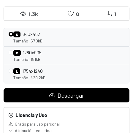
1.3k
0
1
640x452
S
Tamaño: 57.9kB
1280x905
M
Tamaño: 181kB
1754x1240
L
Tamaño: 420.2kB
Descargar
Licencia y Uso
Gratis para uso personal
Atribución requerida