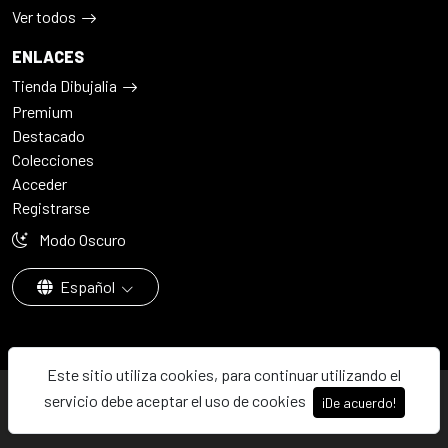
Ver todos
ENLACES
Tienda Dibujalia
Premium
Destacado
Colecciones
Acceder
Registrarse
Modo Oscuro
Español
Este sitio utiliza cookies, para continuar utilizando el
© 2026 - Dibujalia ha sido ⚙️ con ♥️ en ABC · Castilla-La Mancha ·
servicio debe aceptar el uso de cookies
¡De acuerdo!
España