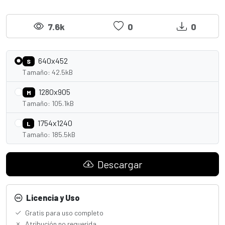
7.6k
0
0
640x452
S
Tamaño: 42.5kB
1280x905
M
Tamaño: 105.1kB
1754x1240
L
Tamaño: 185.5kB
Descargar
Licencia y Uso
Gratis para uso completo
Atribución no requerida