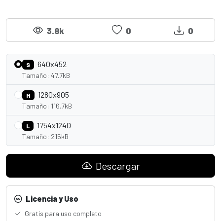
3.8k
0
0
640x452
S
Tamaño: 47.7kB
1280x905
M
Tamaño: 116.7kB
1754x1240
L
Tamaño: 215kB
Descargar
Licencia y Uso
Gratis para uso completo