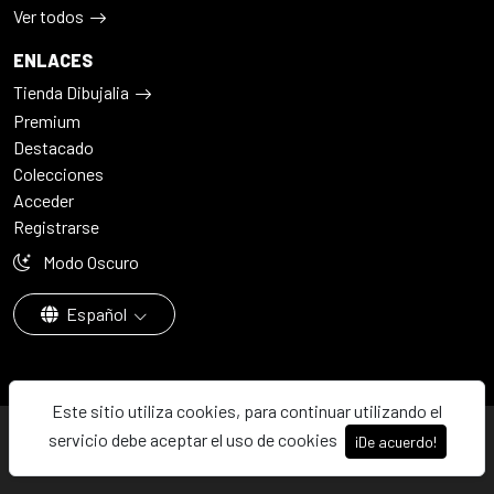
Ver todos
ENLACES
Tienda Dibujalia
Premium
Destacado
Colecciones
Acceder
Registrarse
Modo Oscuro
Español
Este sitio utiliza cookies, para continuar utilizando el
© 2026 - Dibujalia ha sido ⚙️ con ♥️ en ABC · Castilla-La Mancha ·
servicio debe aceptar el uso de cookies
¡De acuerdo!
España