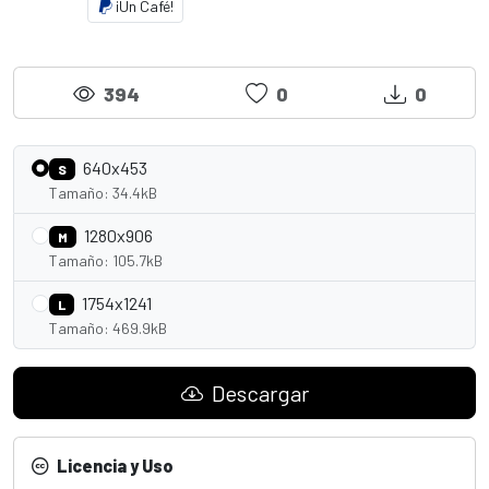
¡Un Café!
394
0
0
640x453
S
Tamaño: 34.4kB
1280x906
M
Tamaño: 105.7kB
1754x1241
L
Tamaño: 469.9kB
Descargar
Licencia y Uso