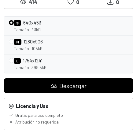
414
0
0
640x453
S
Tamaño: 43kB
1280x906
M
Tamaño: 106kB
1754x1241
L
Tamaño: 399.6kB
Descargar
Licencia y Uso
Gratis para uso completo
Atribución no requerida