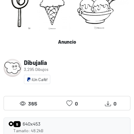
Anuncio
Dibujalia
3,295 Dibujos
¡Un Café!
365
0
0
640x453
S
Tamaño: 48.2kB