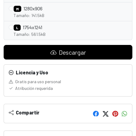
1280x906
M
Tamaño: 141.5kB
1754x1241
L
Tamaño: 561.5kB
Descargar
Licencia y Uso
Gratis para uso personal
Atribución requerida
Compartir