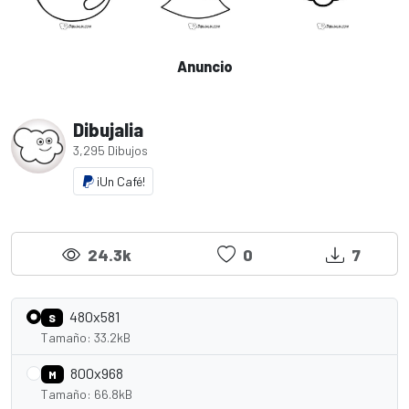
Anuncio
Dibujalia
3,295 Dibujos
¡Un Café!
24.3k
0
7
480x581
S
Tamaño: 33.2kB
800x968
M
Tamaño: 66.8kB