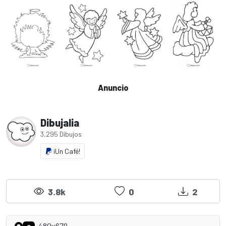
Anuncio
Dibujalia
3,295 Dibujos
¡Un Café!
3.8k
0
2
480x679