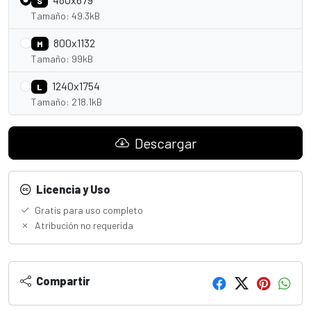
S
Tamaño: 49.3kB
800x1132
M
Tamaño: 99kB
1240x1754
L
Tamaño: 218.1kB
Descargar
Licencia y Uso
Gratis para uso completo
Atribución no requerida
Compartir