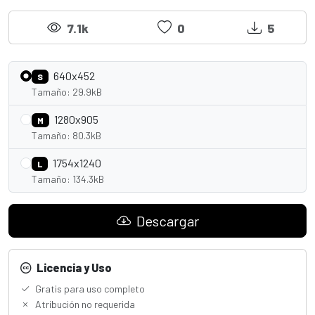
7.1k
0
5
640x452
S
Tamaño: 29.9kB
1280x905
M
Tamaño: 80.3kB
1754x1240
L
Tamaño: 134.3kB
Descargar
Licencia y Uso
Gratis para uso completo
Atribución no requerida