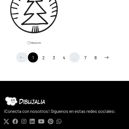
1
2
3
4
...
7
8
¡Conecta con nosotros! Síguenos en estas redes sociales: