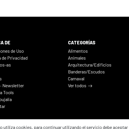
A DE
CATEGORÍAS
iones de Uso
Alimentos
a de Privacidad
Animales
os-as
Arquitectura/Edificios
Banderas/Escudos
s
Carnaval
 · Newsletter
Ver todos
ia Tools
bujalia
tar
io utiliza cookies, para continuar utilizando el servicio debe aceptar 