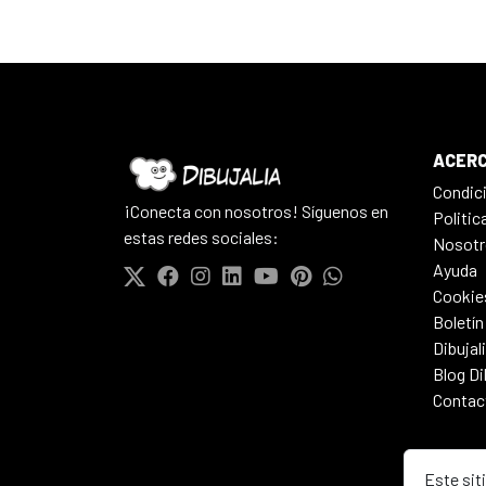
ACERC
Condic
¡Conecta con nosotros! Síguenos en
Politic
estas redes sociales:
Nosotr
Ayuda
Cookie
Boletín
Dibujal
Blog Di
Contac
Este sit