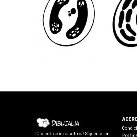
ACERC
Condic
¡Conecta con nosotros! Síguenos en
Politic