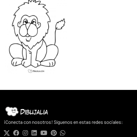
¡Conecta con nosotros! Síguenos en estas redes sociales: