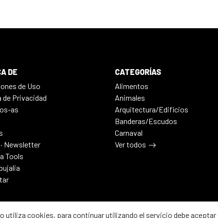
A DE
CATEGORÍAS
iones de Uso
Alimentos
a de Privacidad
Animales
os-as
Arquitectura/Edificios
Banderas/Escudos
s
Carnaval
 · Newsletter
Ver todos
ia Tools
bujalia
tar
io utiliza cookies, para continuar utilizando el servicio debe aceptar 