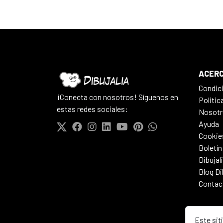
ACERC
Condic
¡Conecta con nosotros! Síguenos en
Politic
estas redes sociales:
Nosotr
Ayuda
Cookie
Boletín
Dibujal
Blog Di
Contac
Este sit