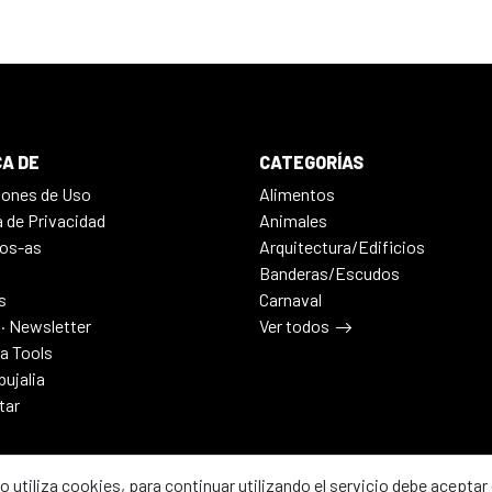
A DE
CATEGORÍAS
iones de Uso
Alimentos
a de Privacidad
Animales
os-as
Arquitectura/Edificios
Banderas/Escudos
s
Carnaval
 · Newsletter
Ver todos
ia Tools
bujalia
tar
io utiliza cookies, para continuar utilizando el servicio debe aceptar 