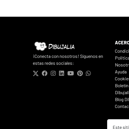
ACERC
Condic
¡Conecta con nosotros! Síguenos en
Politic
estas redes sociales:
Nosotr
Ayuda
Cookie
Boletín
Dibujal
Blog Di
Contac
Este sit