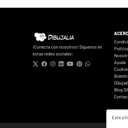
ACERC
Condic
¡Conecta con nosotros! Síguenos en
Politic
estas redes sociales:
Nosotr
Ayuda
Cookie
Boletín
Dibujal
Blog Di
Contac
Este sit