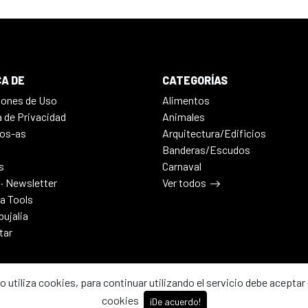
A DE
CATEGORÍAS
iones de Uso
Alimentos
a de Privacidad
Animales
os-as
Arquitectura/Edificios
Banderas/Escudos
s
Carnaval
 · Newsletter
Ver todos
ia Tools
bujalia
tar
io utiliza cookies, para continuar utilizando el servicio debe aceptar 
cookies
¡De acuerdo!