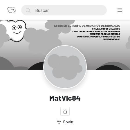
MatVlc84
Spain