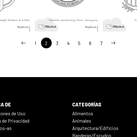
1
2
3
4
5
6
7
A DE
CATEGORÍAS
iones de Uso
Alimentos
a de Privacidad
Animales
os-as
Arquitectura/Edificios
Banderas/Escudos