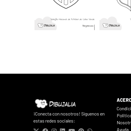
ACERC
Condic
¡Conecta con nosotros! Síguenos en
Politic
estas redes sociales:
Nosotr
Ayuda