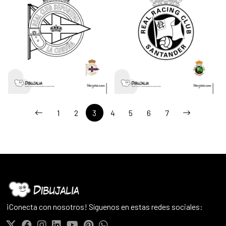
1
2
3
4
5
6
7
¡Conecta con nosotros! Síguenos en estas redes sociales: