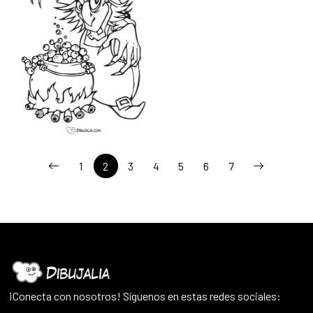
1
2
3
4
5
6
7
¡Conecta con nosotros! Síguenos en estas redes sociales: