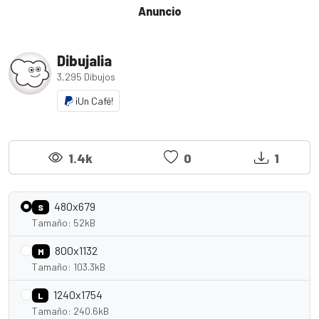
Anuncio
Dibujalia
3,295 Dibujos
¡Un Café!
1.4k
0
1
480x679
S
Tamaño: 52kB
800x1132
M
Tamaño: 103.3kB
1240x1754
L
Tamaño: 240.6kB