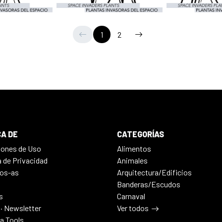
1
2
A DE
CATEGORÍAS
iones de Uso
Alimentos
a de Privacidad
Animales
os-as
Arquitectura/Edificios
Banderas/Escudos
s
Carnaval
 · Newsletter
Ver todos
ia Tools